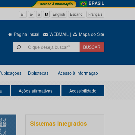
BRASIL
a+
a-
a
English
Español
Français
Página Inicial
|
WEBMAIL
|
Mapa do Site
Publicações
Bibliotecas
Acesso à informação
a
Ações afirmativas
Acessibilidade
Sistemas integrados