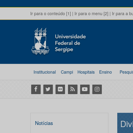
Ir para o conteúdo [1]
|
Ir para o menu [2]
|
Ir para a b
Institucional
Campi
Hospitais
Ensino
Pesqui
Facebook
Twitter
Flickr
RSS
Youtube
Instagram
Div
Notícias