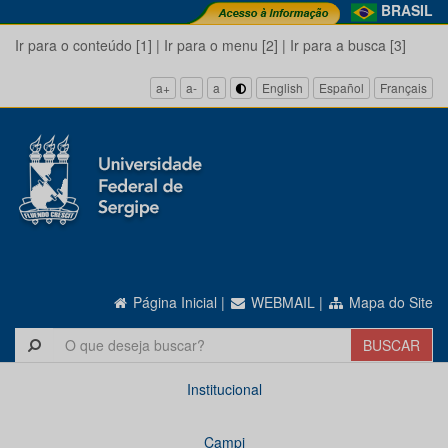
BRASIL
Ir para o conteúdo [1]
|
Ir para o menu [2]
|
Ir para a busca [3]
a+
a-
a
English
Español
Français
Página Inicial
|
WEBMAIL
|
Mapa do Site
Institucional
Campi