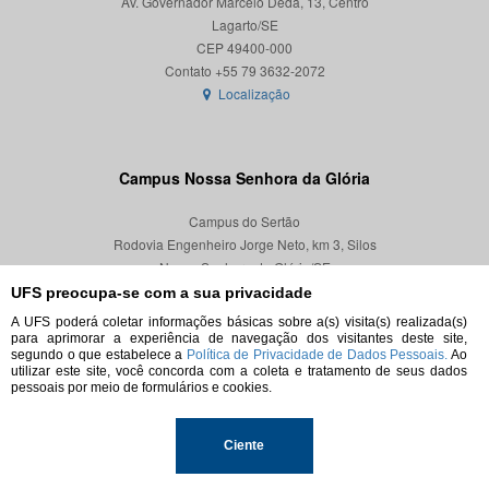
Av. Governador Marcelo Déda, 13, Centro
Lagarto/SE
CEP 49400-000
Localização
Campus Nossa Senhora da Glória
Campus do Sertão
Rodovia Engenheiro Jorge Neto, km 3, Silos
Nossa Senhora da Glória/SE
CEP 49680-000
UFS preocupa-se com a sua privacidade
A UFS poderá coletar informações básicas sobre a(s) visita(s) realizada(s)
Localização
para aprimorar a experiência de navegação dos visitantes deste site,
segundo o que estabelece a
Política de Privacidade de Dados Pessoais.
Ao
utilizar este site, você concorda com a coleta e tratamento de seus dados
pessoais por meio de formulários e cookies.
© 2026. Todos os direitos reservados.
Ciente
Universidade Federal de Sergipe.